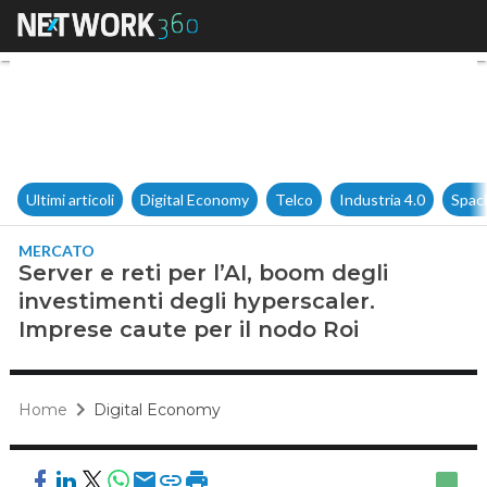
Server e reti per l’AI, boom d
Ultimi articoli
Digital Economy
Telco
Industria 4.0
Spac
MERCATO
Server e reti per l’AI, boom degli
investimenti degli hyperscaler.
Imprese caute per il nodo Roi
Home
Digital Economy