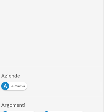
Aziende
A
Almaviva
Argomenti