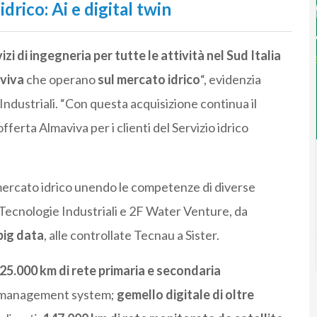
idrico: Ai e digital
twin
zi di ingegneria per tutte le attività nel Sud Italia
aviva
che operano
sul mercato idrico
“, evidenzia
Industriali. “Con questa acquisizione continua il
ferta Almaviva per i clienti del Servizio idrico
mercato idrico unendo le competenze di diverse
 Tecnologie Industriali e 2F Water Venture, da
big data
, alle controllate Tecnau a Sister.
25.000 km di rete primaria e secondaria
er management system;
gemello digitale di oltre