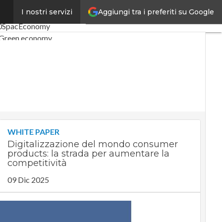
Aggiungi tra i preferiti su Google
I nostri servizi
oli
Digital Economy
Telco
0
SpacEconomy
Green economy
artificiale
iste
Le Guide di CorCom
vacy
WHITE PAPER
Digitalizzazione del mondo consumer
products: la strada per aumentare la
competitività
09 Dic 2025