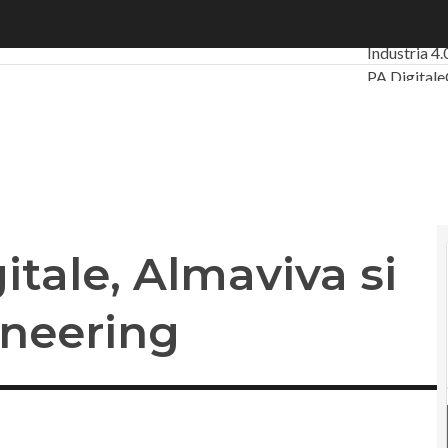
gitale, Almaviva si prende Mea Engineering
Ultimi artic
Industria 4.
PA Digitale
Intelligenza 
Videointerv
Podcast
Pri
gitale, Almaviva si
neering