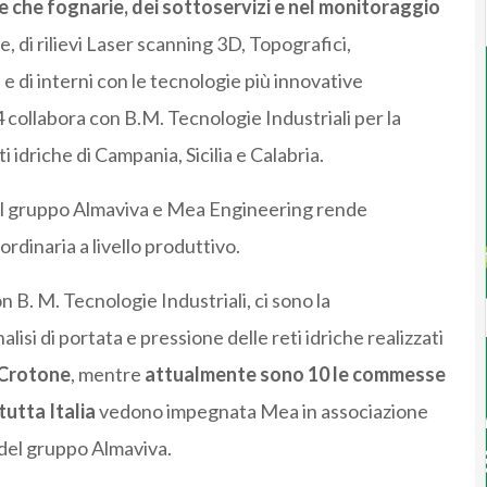
iche che fognarie, dei sottoservizi e nel monitoraggio
e, di rilievi Laser scanning 3D, Topografici,
e di interni con le tecnologie più innovative
collabora con B.M. Tecnologie Industriali per la
i idriche di Campania, Sicilia e Calabria.
a il gruppo Almaviva e Mea Engineering rende
dinaria a livello produttivo.
n B. M. Tecnologie Industriali, ci sono la
nalisi di portata e pressione delle reti idriche realizzati
 Crotone
, mentre
attualmente sono 10 le commesse
 tutta Italia
vedono impegnata Mea in associazione
 del gruppo Almaviva.