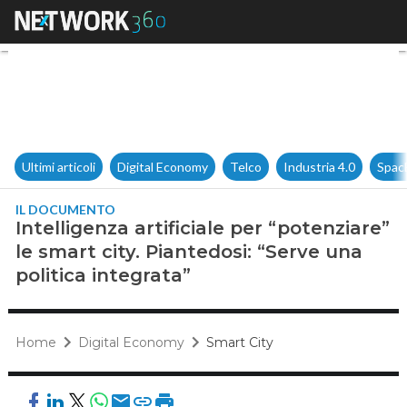
Intelligenza artificiale per “p
Ultimi articoli
Digital Economy
Telco
Industria 4.0
Spac
IL DOCUMENTO
Intelligenza artificiale per “potenziare”
le smart city. Piantedosi: “Serve una
politica integrata”
Home
Digital Economy
Smart City