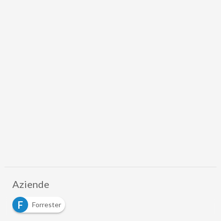
Aziende
F
Forrester