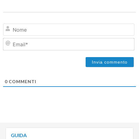
N
Em
0
COMMENTI
GUIDA