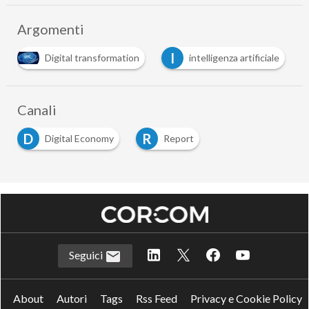
Argomenti
I
R
mation
intelligenza artificiale
risk management
Canali
D
R
Digital Economy
Report
Seguici
About
Autori
Tags
Rss Feed
Privacy e Cookie Policy