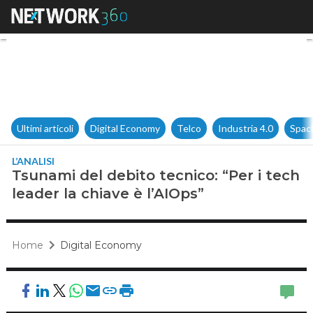
Tsunami del debito tecnico: “P
Ultimi articoli
Digital Economy
Telco
Industria 4.0
Spac
L’ANALISI
Tsunami del debito tecnico: “Per i tech
leader la chiave è l’AIOps”
Home
Digital Economy