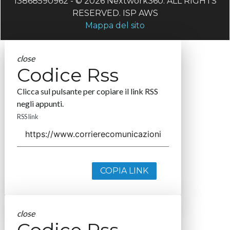
13868590962 - © 2026 Nextwork360. ALL RIGHTS
RESERVED. ISP AWS
Mappa del sito
close
Codice Rss
Clicca sul pulsante per copiare il link RSS
negli appunti.
RSS link
COPIA LINK
close
Codice Rss