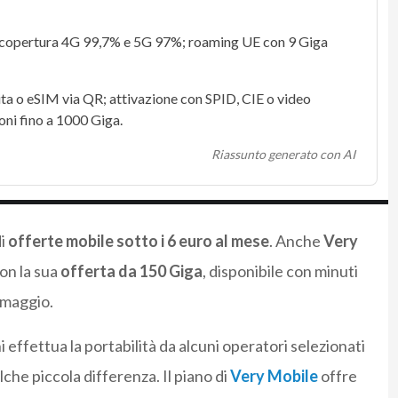
; copertura
4G
99,7% e
5G
97%;
roaming UE
con
9 Giga
ita o
eSIM
via QR; attivazione con
SPID
,
CIE
o video
oni fino a
1000 Giga
.
Riassunto generato con AI
di
offerte mobile sotto i 6 euro al mese
. Anche
Very
on la sua
offerta da 150 Giga
, disponibile con minuti
maggio.
i effettua la portabilità da alcuni operatori selezionati
che piccola differenza. Il piano di
Very Mobile
offre