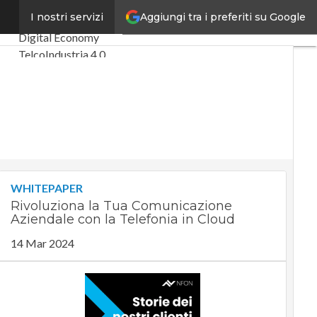
Aggiungi tra i preferiti su Google
rta
I nostri servizi
Ultimi articoli
Digital Economy
Telco
Industria 4.0
SpacEconomy
PA Digitale
Green economy
Intelligenza
artificiale
Videointerviste
Le Guide di CorCom
WHITEPAPER
Podcast
Privacy
Rivoluziona la Tua Comunicazione
Aziendale con la Telefonia in Cloud
14 Mar 2024