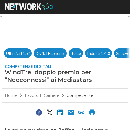
WindTre, doppio premio per “
Ultimi articoli
Digital Economy
Telco
Industria 4.0
SpacEc
COMPETENZE DIGITALI
WindTre, doppio premio per
“Neoconnessi” ai Mediastars
Home
Lavoro E Carriere
Competenze