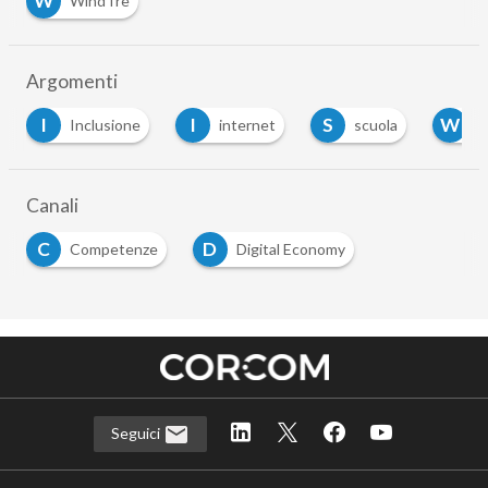
W
WindTre
Argomenti
I
I
S
W
Inclusione
internet
scuola
w
Canali
C
D
Competenze
Digital Economy
Seguici