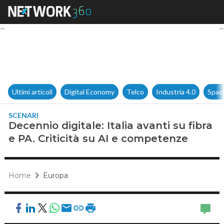
Decennio digitale: Italia avant
Ultimi articoli
Digital Economy
Telco
Industria 4.0
Spac
SCENARI
Decennio digitale: Italia avanti su fibra
e PA. Criticità su AI e competenze
Home
Europa