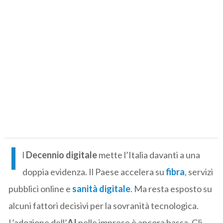
I
l
Decennio digitale
mette l’Italia davanti a una
doppia evidenza. Il Paese accelera su
fibra
, servizi
pubblici online e
sanità digitale
. Ma resta esposto su
alcuni fattori decisivi per la sovranità tecnologica.
L’adozione dell’
AI
nelle imprese è ancora bassa. Gli