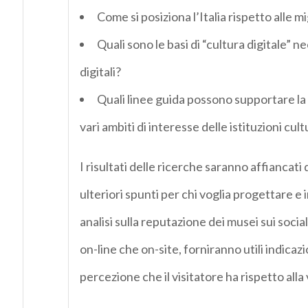
Come si posiziona l’Italia rispetto alle m
Quali sono le basi di “cultura digitale” 
digitali?
Quali linee guida possono supportare la p
vari ambiti di interesse delle istituzioni cult
I risultati delle ricerche saranno affiancat
ulteriori spunti per chi voglia progettare e 
analisi sulla reputazione dei musei sui social
on-line che on-site, forniranno utili indicazio
percezione che il visitatore ha rispetto alla v