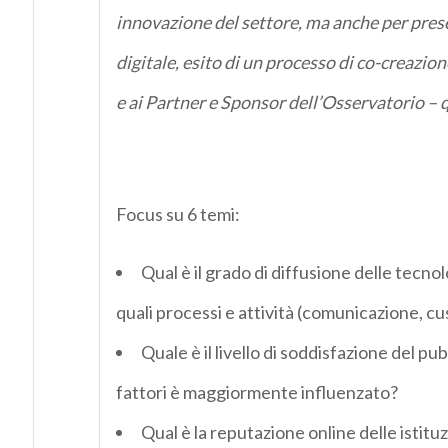
innovazione del settore, ma anche per prese
digitale, esito di un processo di co-creazion
e ai Partner e Sponsor dell’Osservatorio – qu
Focus su 6 temi:
Qual è il grado di diffusione delle tecnolog
quali processi e attività (comunicazione, 
Quale è il livello di soddisfazione del pub
fattori è maggiormente influenzato?
Qual è la reputazione online delle istituzi