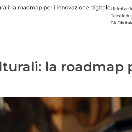
urali: la roadmap per l’innovazione digitale
Ultimi arti
Telco
Indus
PA Digital
Intelligenz
Videointer
Podcast
Pr
ulturali: la roadmap 