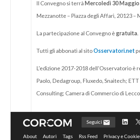
Il Convegno si terrà
Mercoledì 30 Maggio
Mezzanotte – Piazza degli Affari, 20123 – 
La partecipazione al Convegno è
gratuita
.
Tutti gli abbonati al sito
Osservatori.net
po
L’edizione 2017-2018 dell’Osservatorio è re
Paolo, Dedagroup, Fluxedo, Snaitech; ETT 
Consulting; Camera di Commercio di Lecco
Seguici
About
Autori
Tags
Rss Feed
Privacy e Cookie