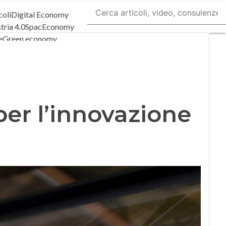
coli
Digital Economy
tria 4.0
SpacEconomy
e
Green economy
a artificiale
viste
Le Guide di CorCom
ivacy
per l’innovazione