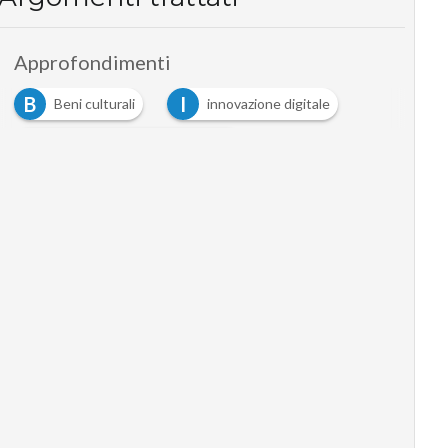
Approfondimenti
B
I
Beni culturali
innovazione digitale
O
osservatori digital innovation
P
politecnico di milano