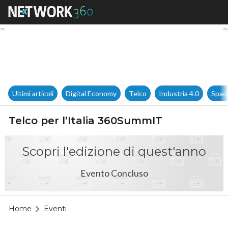
Telco per l’Italia 360SummIT
Ultimi articoli
Digital Economy
Telco
Industria 4.0
Spac
Telco per l’Italia 360SummIT
Scopri l'edizione di quest'anno
Evento Concluso
Home
Eventi