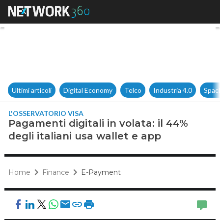
Pagamenti digitali in volata: i
Ultimi articoli
Digital Economy
Telco
Industria 4.0
Spac
L'OSSERVATORIO VISA
Pagamenti digitali in volata: il 44%
degli italiani usa wallet e app
Home
Finance
E-Payment