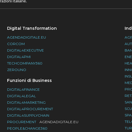
azioni italiane.
Digital Transformation
Ind
AGENDADIGITALE.EU
AGR
CORCOM
AU
DIGITAL4EXECUTIVE
BA
DIGITAL4PMI
EN
TECHCOMPANY360
HEA
ZEROUNO
INN
INS
Funzioni di Business
ME
PR
DIGITAL4FINANCE
RET
DIGITAL4LEGAL
SAN
DIGITAL4MARKETING
SC
DIGITAL4PROCUREMENT
SP
DIGITAL4SUPPLYCHAIN
TE
PROCUREMENT
AGENDADIGITALE.EU
TU
PEOPLE&CHANGE360