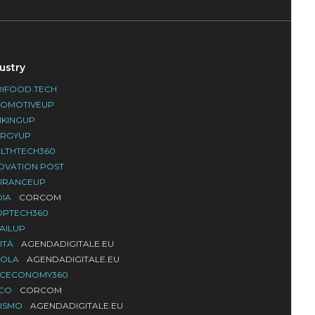
ustry
IFOOD.TECH
TOMOTIVEUP
NKINGUP
ERGYUP
LTHTECH360
OVATION POST
URANCEUP
DIA
CORCOM
OPTECH360
AILUP
ITÀ
AGENDADIGITALE.EU
UOLA
AGENDADIGITALE.EU
ACECONOMY360
LCO
CORCOM
RISMO
AGENDADIGITALE.EU