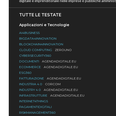
digitale e imprenditoriale nelle imprese e pubbliche amministr
TUTTE LE TESTATE
Applicazioni e Tecnologie
AI4BUSINESS
BIGDATA4INNOVATION
BLOCKCHAIN4INNOVATION
CLOUD COMPUTING
ZEROUNO
CYBERSECURITY360
DOCUMENTI
AGENDADIGITALE.EU
ECOMMERCE
AGENDADIGITALE.EU
ESG360
FATTURAZIONE
AGENDADIGITALE.EU
INDUSTRIA 4.0
CORCOM
INDUSTRY 4.0
AGENDADIGITALE.EU
INFRASTRUTTURE
AGENDADIGITALE.EU
INTERNET4THINGS
PAGAMENTIDIGITALI
RISKMANAGEMENT360