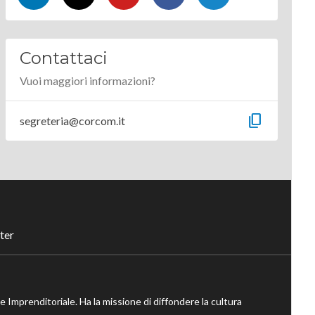
Contattaci
Vuoi maggiori informazioni?
content_copy
segreteria@corcom.it
ter
ne Imprenditoriale. Ha la missione di diffondere la cultura