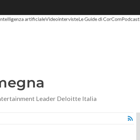
Ultimi articoli
Digital Economy
Telco
Industria 4.0
SpacEconomy
PA 
Intelligenza artificiale
Videointerviste
Le Guide di CorCom
Podcast
lmegna
ertainment Leader Deloitte Italia