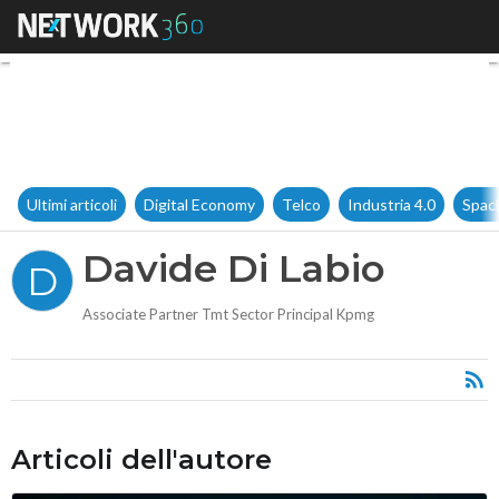
Davide Di Labio
Ultimi articoli
Digital Economy
Telco
Industria 4.0
Spac
Davide Di Labio
D
Associate Partner Tmt Sector Principal Kpmg
Articoli dell'autore