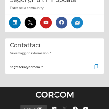
Entra nella community
Contattaci
Vuoi maggiori informazioni?
content_copy
segreteria@corcom.it
Seguici