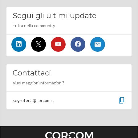
Segui gli ultimi update
Entra nella community
Contattaci
Vuoi maggiori informazioni?
content_copy
segreteria@corcom.it