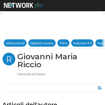
Giovanni Maria Riccio
Ultimi articoli
Digital Economy
Telco
Industria 4.0
Spac
Giovanni Maria
R
Riccio
Università di Salerno
Articoli dell'autore