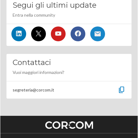
Segui gli ultimi update
Entra nella community
Contattaci
Vuoi maggiori informazioni?
content_copy
segreteria@corcom.it