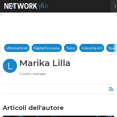
Marika Lilla
I
Ultimi articoli
Digital Economy
Telco
Industria 4.0
Spac
Marika Lilla
L
Country manager
Articoli dell'autore