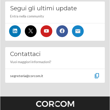
Segui gli ultimi update
Entra nella community
Contattaci
Vuoi maggiori informazioni?
content_copy
segreteria@corcom.it