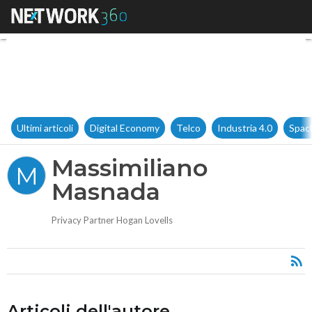
Massimiliano Masnada
Ultimi articoli
Digital Economy
Telco
Industria 4.0
Spac
Massimiliano
M
Masnada
Privacy Partner Hogan Lovells
Articoli dell'autore