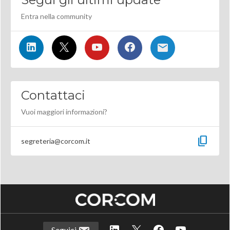
Entra nella community
Contattaci
Vuoi maggiori informazioni?
content_copy
segreteria@corcom.it
Seguici