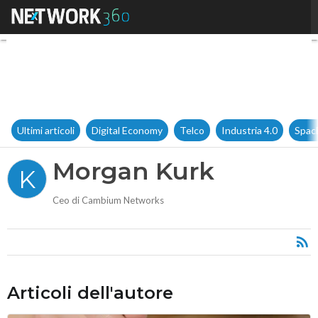
Morgan Kurk
Ultimi articoli
Digital Economy
Telco
Industria 4.0
Spac
Morgan Kurk
K
Ceo di Cambium Networks
Articoli dell'autore