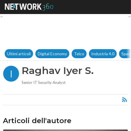
Raghav Iyer S.
Ultimi articoli
Digital Economy
Telco
Industria 4.0
Spac
Raghav Iyer S.
I
Senior IT Security Analyst
Articoli dell'autore