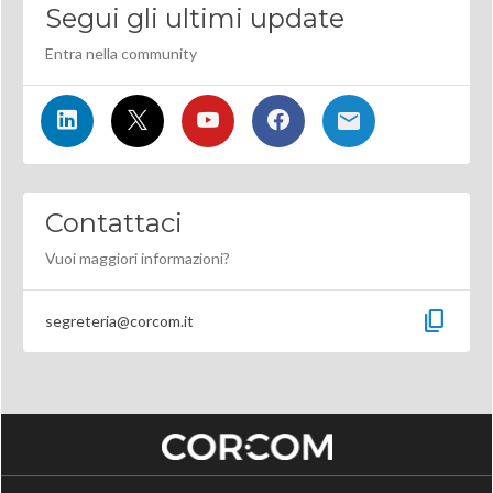
Segui gli ultimi update
Entra nella community
Contattaci
Vuoi maggiori informazioni?
content_copy
segreteria@corcom.it