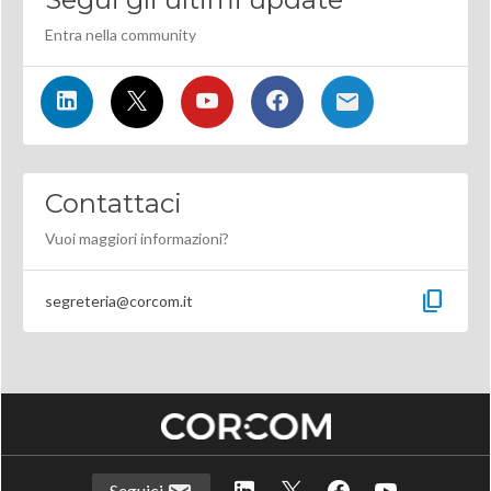
Entra nella community
Contattaci
Vuoi maggiori informazioni?
content_copy
segreteria@corcom.it
Seguici