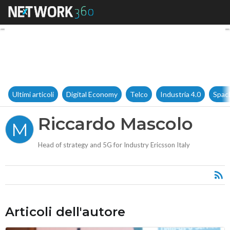
Riccardo Mascolo
Ultimi articoli
Digital Economy
Telco
Industria 4.0
Spac
Riccardo Mascolo
M
Head of strategy and 5G for Industry Ericsson Italy
Articoli dell'autore