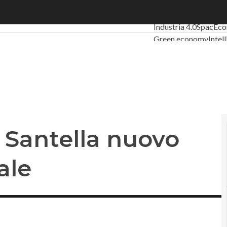
ntella nuovo Segretario generale
Ultimi articoli
Digita
Industria 4.0
SpacEc
Green economy
Intel
Videointerviste
Le Gu
Privacy
 Santella nuovo
ale