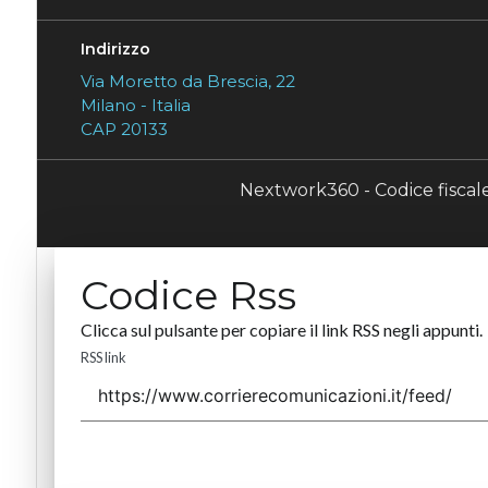
Indirizzo
Via Moretto da Brescia, 22
Milano - Italia
CAP 20133
Nextwork360 - Codice fisca
Codice Rss
Clicca sul pulsante per copiare il link RSS negli appunti.
RSS link