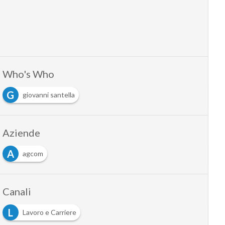
Who's Who
G
giovanni santella
Aziende
A
agcom
Canali
L
Lavoro e Carriere