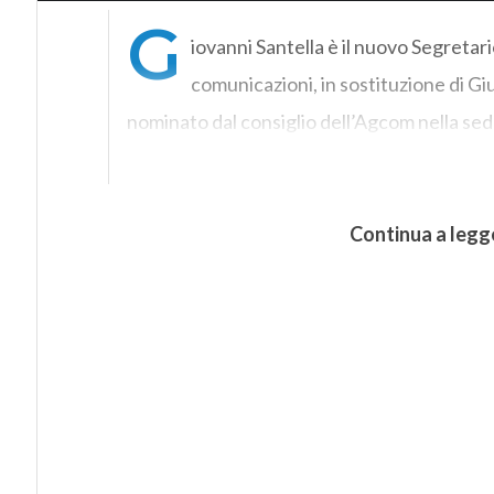
G
iovanni Santella è il nuovo Segretari
comunicazioni, in sostituzione di Giu
nominato dal consiglio dell’Agcom nella sed
Continua a legg