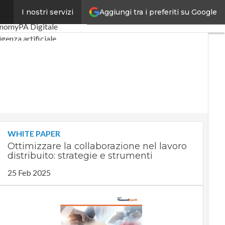
Aggiungi tra i preferiti su Google
I nostri servizi
l Economy
Telco
onomy
PA Digitale
ligenza artificiale
ide di CorCom
Podcast
WHITE PAPER
Ottimizzare la collaborazione nel lavoro
distribuito: strategie e strumenti
25 Feb 2025