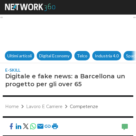
Digitale e fake news: a Barcel
Ultimi articoli
Digital Economy
Telco
Industria 4.0
Spac
E-SKILL
Digitale e fake news: a Barcellona un
progetto per gli over 65
Home
Lavoro E Carriere
Competenze