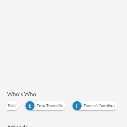
Who's Who
E
F
ele Baldi
Enza Truzzolillo
Francois Bornibus