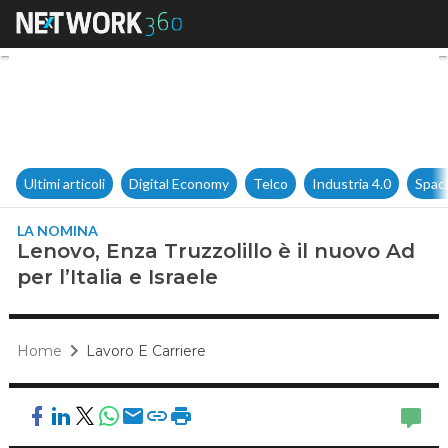
Lenovo, Enza Truzzolillo è il n
Ultimi articoli
Digital Economy
Telco
Industria 4.0
Spac
LA NOMINA
Lenovo, Enza Truzzolillo è il nuovo Ad
per l’Italia e Israele
Home
Lavoro E Carriere