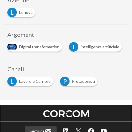
Aziende
L
Lenovo
Argomenti
I
Digital transformation
intelligenza artificiale
Canali
L
P
Lavoro e Carriere
Protagonisti
Seguici