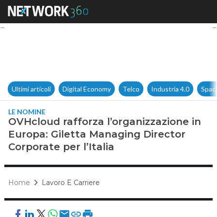
OVHcloud rafforza l’organizzaz
Ultimi articoli
Digital Economy
Telco
Industria 4.0
Spac
LE NOMINE
OVHcloud rafforza l’organizzazione in
Europa: Giletta Managing Director
Corporate per l’Italia
Home
Lavoro E Carriere