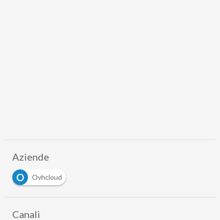
Aziende
O
Ovhcloud
Canali