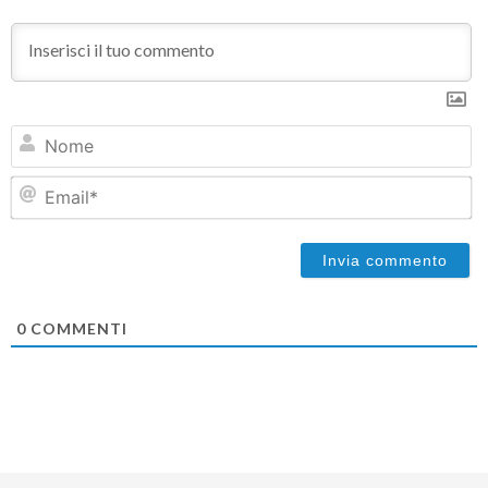
N
Em
0
COMMENTI