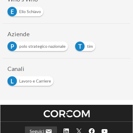
E
Elio Schiavo
Aziende
P
T
polo strategico nazionale
tim
Canali
L
Lavoro e Carriere
Seguici