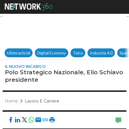
Polo Strategico Nazionale, El
Ultimi articoli
Digital Economy
Telco
Industria 4.0
Spac
IL NUOVO INCARICO
Polo Strategico Nazionale, Elio Schiavo
presidente
Home
Lavoro E Carriere