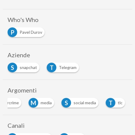
Who's Who
P
Pavel Durov
Aziende
S
T
snapchat
Telegram
Argomenti
M
S
T
ybercrime
media
social media
tlc
Canali