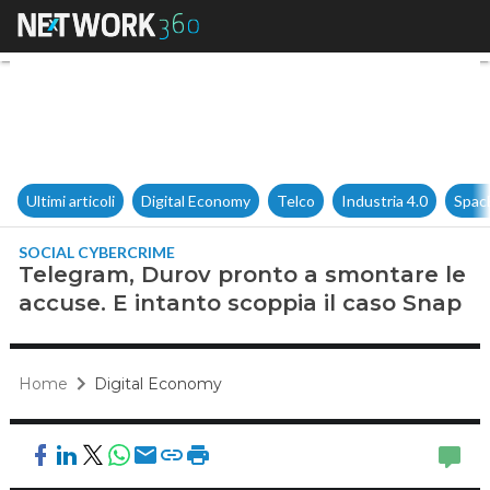
Telegram, Durov pronto a smon
Ultimi articoli
Digital Economy
Telco
Industria 4.0
Spac
SOCIAL CYBERCRIME
Telegram, Durov pronto a smontare le
accuse. E intanto scoppia il caso Snap
Home
Digital Economy