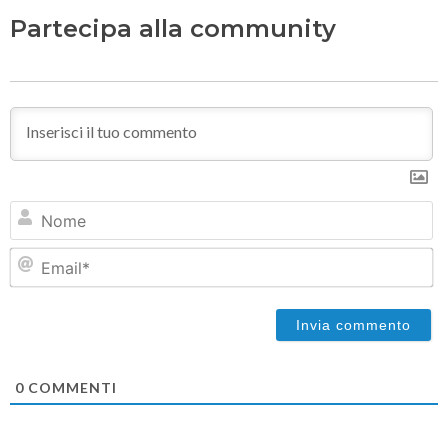
Partecipa alla community
N
Em
0
COMMENTI