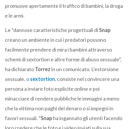
promuove apertamente il traffico di bambini, la droga
e le armi.
Le “dannose caratteristiche progettuali di
Snap
creano un ambiente in cui i predatori possono
facilmente prendere di mira i bambini attraverso
schemi di sextortion e altre forme di abuso sessuale”,
ha dichiarato
Torrez
in un comunicato. L’estorsione
sessuale, o
sextortion
, consiste nel convincere una
persona a inviare foto esplicite online e poi
minacciare di rendere pubbliche le immagini a meno
che la vittima non paghi del denaro o si impegni in
favori sessuali. “
Snap
ha ingannato gli utenti facendo
loro credere che le foto e i video inviati sulla sua