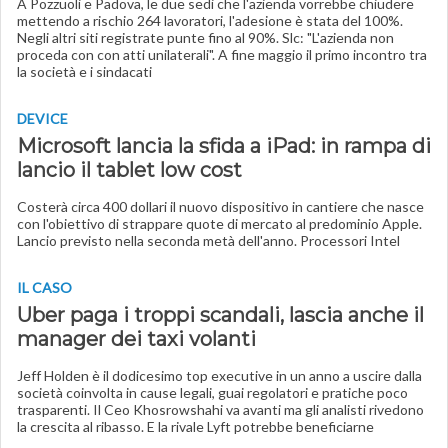
A Pozzuoli e Padova, le due sedi che l'azienda vorrebbe chiudere
mettendo a rischio 264 lavoratori, l'adesione è stata del 100%.
Negli altri siti registrate punte fino al 90%. Slc: "L'azienda non
proceda con con atti unilaterali". A fine maggio il primo incontro tra
la società e i sindacati
DEVICE
Microsoft lancia la sfida a iPad: in rampa di
lancio il tablet low cost
Costerà circa 400 dollari il nuovo dispositivo in cantiere che nasce
con l'obiettivo di strappare quote di mercato al predominio Apple.
Lancio previsto nella seconda metà dell'anno. Processori Intel
IL CASO
Uber paga i troppi scandali, lascia anche il
manager dei taxi volanti
Jeff Holden è il dodicesimo top executive in un anno a uscire dalla
società coinvolta in cause legali, guai regolatori e pratiche poco
trasparenti. Il Ceo Khosrowshahi va avanti ma gli analisti rivedono
la crescita al ribasso. E la rivale Lyft potrebbe beneficiarne