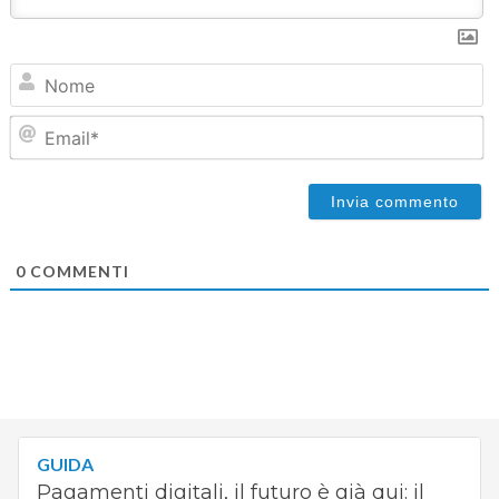
N
Em
0
COMMENTI
GUIDA
Pagamenti digitali, il futuro è già qui: il