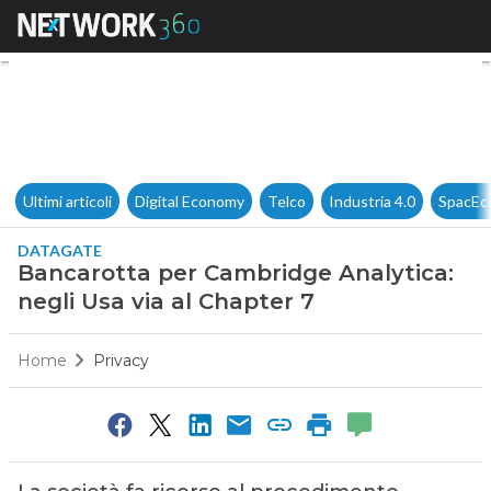
Bancarotta per Cambridge Anal
Ultimi articoli
Digital Economy
Telco
Industria 4.0
SpacEc
DATAGATE
Bancarotta per Cambridge Analytica:
negli Usa via al Chapter 7
Home
Privacy