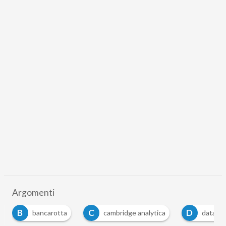
Argomenti
B
C
D
bancarotta
cambridge analytica
datagat