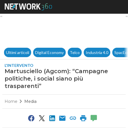
Martusciello (Agcom): “Campagn
Ultimi articoli
Digital Economy
Telco
Industria 4.0
SpacEc
L'INTERVENTO
Martusciello (Agcom): “Campagne
politiche, i social siano più
trasparenti”
Home
Media