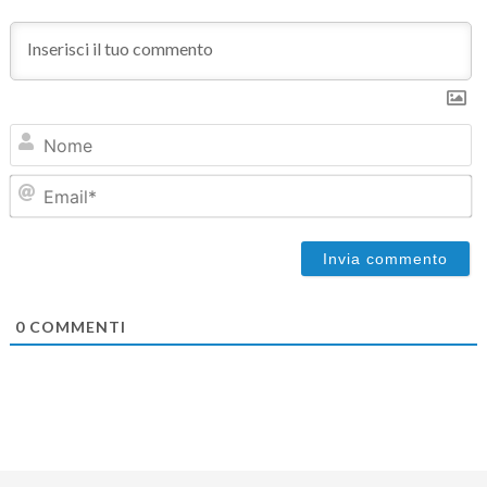
N
Em
0
COMMENTI