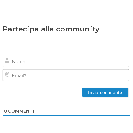
Partecipa alla community
N
Em
0
COMMENTI