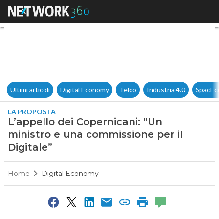
L’appello dei Copernicani: “U
Ultimi articoli
Digital Economy
Telco
Industria 4.0
SpacEc
LA PROPOSTA
L’appello dei Copernicani: “Un
ministro e una commissione per il
Digitale”
Home
Digital Economy