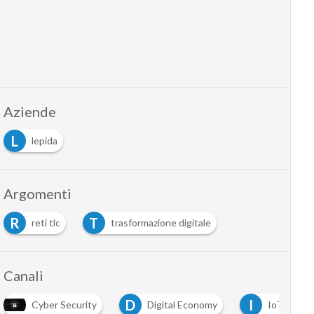
Aziende
L
lepida
Argomenti
R
T
reti tlc
trasformazione digitale
Canali
D
I
Cyber Security
Digital Economy
IoT