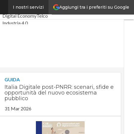
Aggiungi tra i preferiti su Google
A
I nostri servizi
Ultimi articoli
Digital Economy
Telco
Industria 4.0
SpacEconomy
PA Digitale
Green economy
Intelligenza artificiale
Videointerviste
Le Guide di CorCom
Podcast
Privacy
GUIDA
Italia Digitale post-PNRR: scenari, sfide e
opportunità del nuovo ecosistema
pubblico
31 Mar 2026