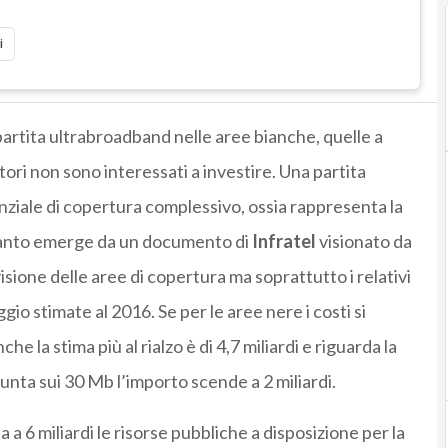
i
la partita ultrabroadband nelle aree bianche, quelle a
ori non sono interessati a investire. Una partita
ziale di copertura complessivo, ossia rappresenta la
quanto emerge da un documento di
Infratel
visionato da
sione delle aree di copertura ma soprattutto i relativi
gio stimate al 2016. Se per le aree nere i costi si
che la stima più al rialzo è di 4,7 miliardi e riguarda la
punta sui 30 Mb l’importo scende a 2 miliardi.
a 6 miliardi le risorse pubbliche a disposizione per la