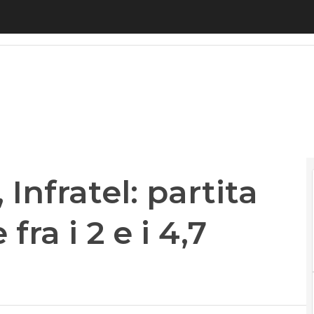
fratel: partita aree bianche vale fra i 2 e i 4,7 milia
Infratel: partita
fra i 2 e i 4,7