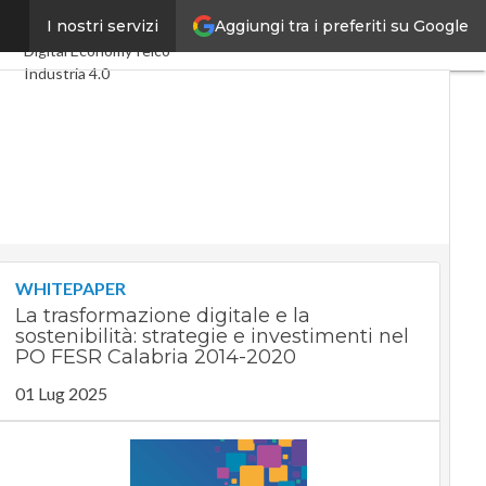
Aggiungi tra i preferiti su Google
rdi
I nostri servizi
Ultimi articoli
Digital Economy
Telco
Industria 4.0
SpacEconomy
PA Digitale
Green economy
Intelligenza artificiale
Videointerviste
Le Guide di CorCom
Podcast
Privacy
WHITEPAPER
La trasformazione digitale e la
sostenibilità: strategie e investimenti nel
PO FESR Calabria 2014-2020
01 Lug 2025