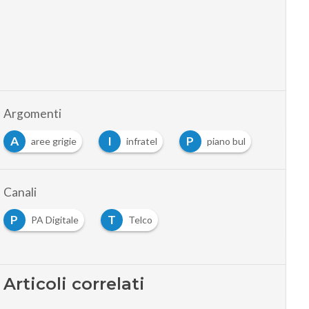
Argomenti
A
I
P
aree grigie
infratel
piano bul
Canali
P
T
PA Digitale
Telco
Articoli correlati