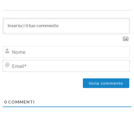
N
Em
0
COMMENTI