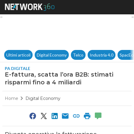
E-fattura, scatta l’ora B2B: sti
Ultimi articoli
Digital Economy
Telco
Industria 4.0
SpacEc
PA DIGITALE
E-fattura, scatta l’ora B2B: stimati
risparmi fino a 4 miliardi
Home
Digital Economy