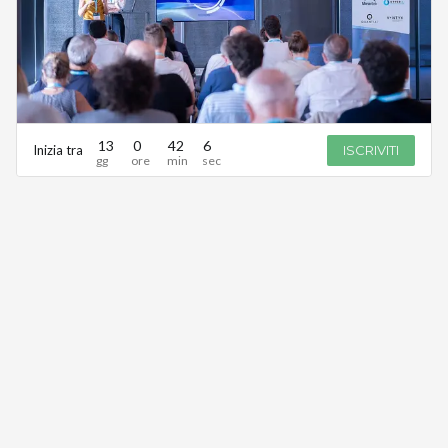
13
0
42
6
Inizia tra
ISCRIVITI