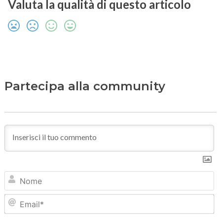
Valuta la qualità di questo articolo
Partecipa alla community
N
Em