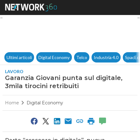
Garanzia Giovani punta sul digi
Ultimi articoli
Digital Economy
Telco
Industria 4.0
SpacEc
LAVORO
Garanzia Giovani punta sul digitale,
3mila tirocini retribuiti
Home
Digital Economy