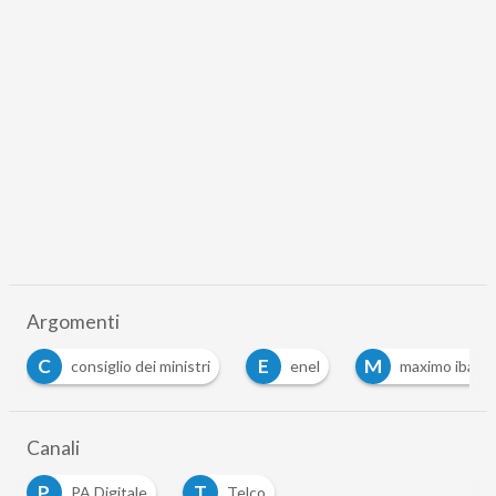
Argomenti
C
E
M
consiglio dei ministri
enel
maximo ibarra
Canali
P
T
PA Digitale
Telco