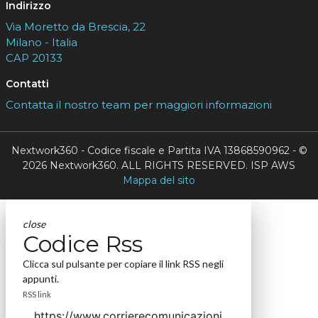
Indirizzo
Via Moretto da Brescia, 22
Milano - Italia
CAP 20133
Contatti
Contatta il nostro team per maggiori informazioni
Nextwork360 - Codice fiscale e Partita IVA 13868590962 - ©
2026 Nextwork360. ALL RIGHTS RESERVED. ISP AWS
Mappa del sito
close
Codice Rss
Clicca sul pulsante per copiare il link RSS negli
appunti.
RSS link