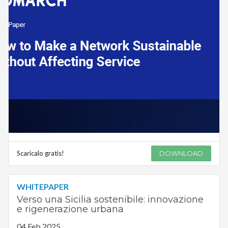
Scaricalo gratis!
DOWNLOAD
WHITEPAPER
Verso una Sicilia sostenibile: innovazione
e rigenerazione urbana
04 Feb 2025