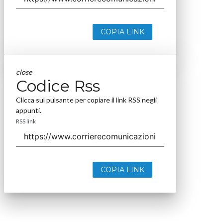
COPIA LINK
close
Codice Rss
Clicca sul pulsante per copiare il link RSS negli
appunti.
RSS link
COPIA LINK