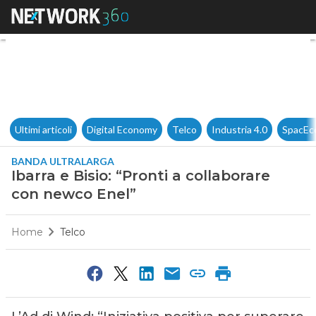
Ibarra e Bisio: “Pronti a coll
Ultimi articoli
Digital Economy
Telco
Industria 4.0
SpacEc
BANDA ULTRALARGA
Ibarra e Bisio: “Pronti a collaborare
con newco Enel”
Home
Telco