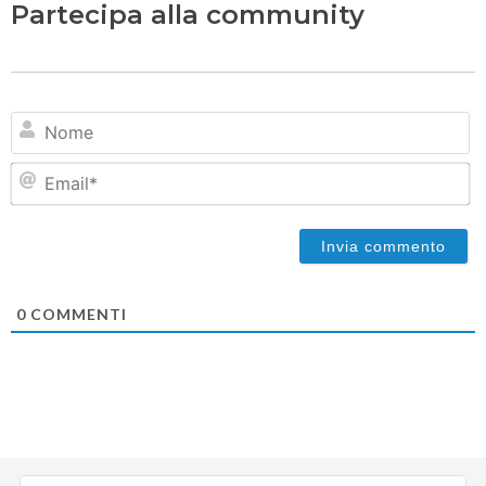
Partecipa alla community
N
Em
0
COMMENTI