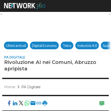
Rivoluzione AI nei Comuni, Ab
Ultimi articoli
Digital Economy
Telco
Industria 4.0
Spac
PA DIGITALE
Rivoluzione AI nei Comuni, Abruzzo
apripista
Home
PA Digitale