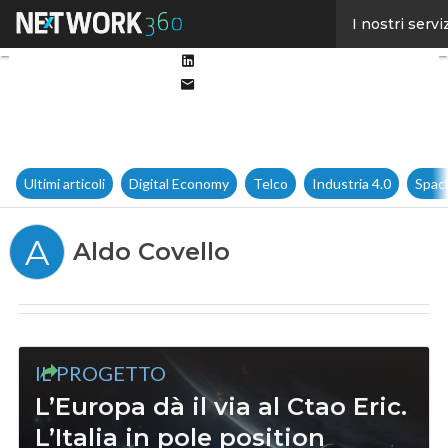
Facebook
I nostri servi
Twitter
Linkedin
Email
Ultimi articoli
Digital Economy
Telco
Industria 4.0
Spac
A
Aldo Covello
IL PROGETTO
L’Europa dà il via al Ctao Eric.
L’Italia in pole position