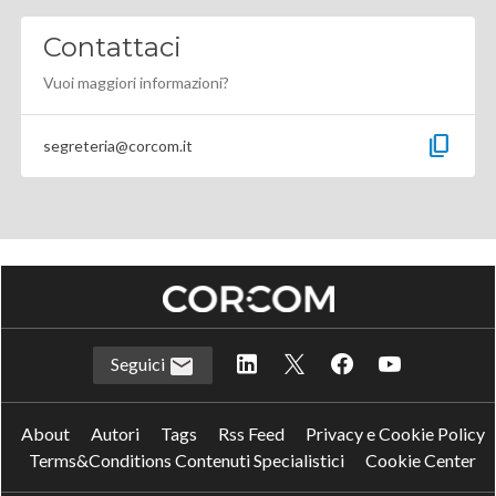
Contattaci
Vuoi maggiori informazioni?
content_copy
segreteria@corcom.it
Seguici
About
Autori
Tags
Rss Feed
Privacy e Cookie Policy
Terms&Conditions Contenuti Specialistici
Cookie Center