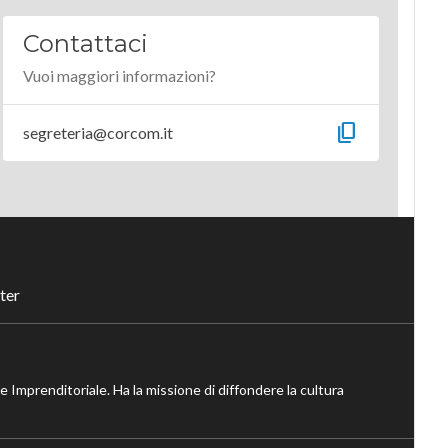
Contattaci
Vuoi maggiori informazioni?
content_copy
segreteria@corcom.it
ter
ne Imprenditoriale. Ha la missione di diffondere la cultura