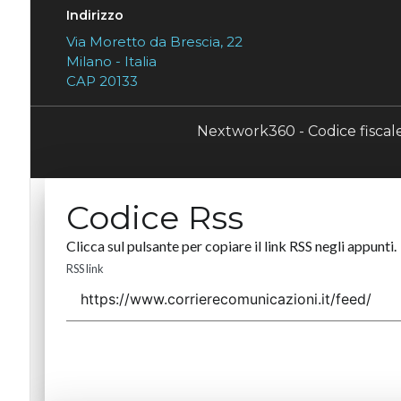
Indirizzo
Via Moretto da Brescia, 22
Milano - Italia
CAP 20133
Nextwork360 - Codice fisca
Codice Rss
Clicca sul pulsante per copiare il link RSS negli appunti.
RSS link