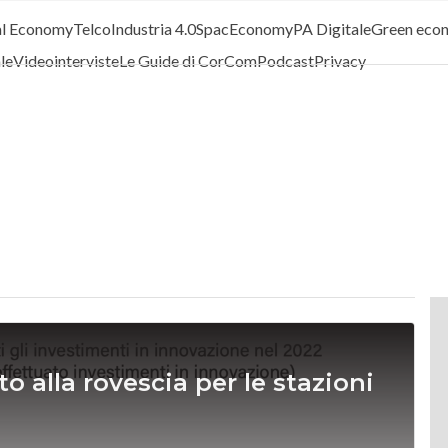
al Economy
Telco
Industria 4.0
SpacEconomy
PA Digitale
Green eco
ale
Videointerviste
Le Guide di CorCom
Podcast
Privacy
o alla rovescia per le stazioni