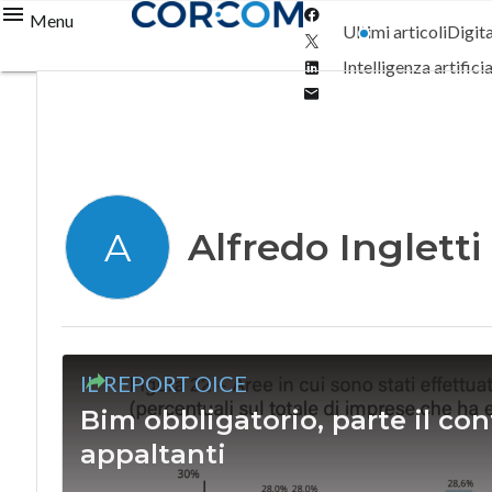
Facebook
Menu
Ultimi articoli
Digit
Twitter
Linkedin
Intelligenza artifici
Email
Alfredo Ingletti
A
IL REPORT OICE
Bim obbligatorio, parte il cont
appaltanti