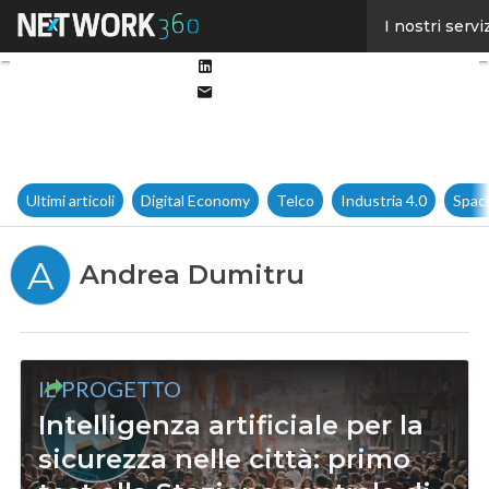
Facebook
I nostri servi
Twitter
Linkedin
Email
Ultimi articoli
Digital Economy
Telco
Industria 4.0
Spac
A
Andrea Dumitru
IL PROGETTO
Intelligenza artificiale per la
sicurezza nelle città: primo