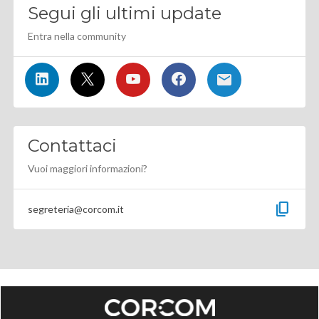
Segui gli ultimi update
Entra nella community
Contattaci
Vuoi maggiori informazioni?
content_copy
segreteria@corcom.it