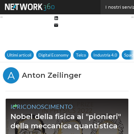
Facebook
I nostri servi
Twitter
Linkedin
Email
Ultimi articoli
Digital Economy
Telco
Industria 4.0
Spac
A
Anton Zeilinger
IL RICONOSCIMENTO
Nobel della fisica ai "pionieri"
della meccanica quantistica