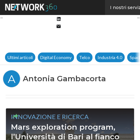
Facebook
I nostri servi
Twitter
Linkedin
Email
Ultimi articoli
Digital Economy
Telco
Industria 4.0
Spac
A
Antonia Gambacorta
INNOVAZIONE E RICERCA
Mars exploration program,
l’Università di Bari al fianco