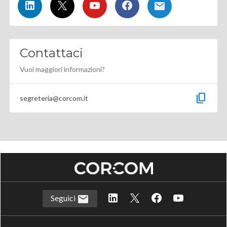
Contattaci
Vuoi maggiori informazioni?
content_copy
segreteria@corcom.it
Seguici