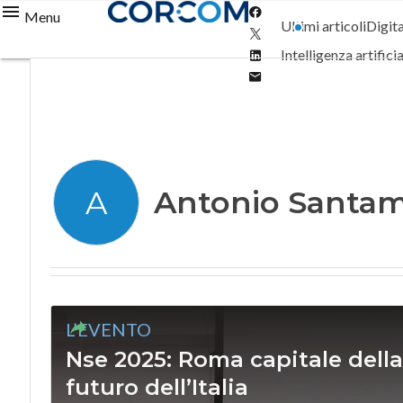
Facebook
Menu
Ultimi articoli
Digit
Twitter
Linkedin
Intelligenza artifici
Email
Antonio Santa
A
L’EVENTO
Nse 2025: Roma capitale dell
futuro dell’Italia