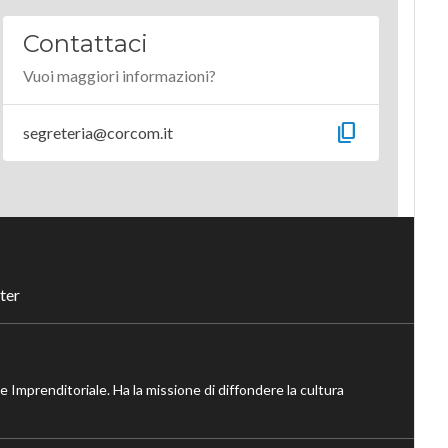
Contattaci
Vuoi maggiori informazioni?
content_copy
segreteria@corcom.it
ter
ne Imprenditoriale. Ha la missione di diffondere la cultura