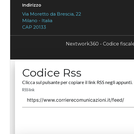
Indirizzo
Via Moretto da Brescia, 22
Milano - Italia
CAP 20133
Nextwork360 - Codice fisca
Codice Rss
Clicca sul pulsante per copiare il link RSS negli appunti.
RSS link