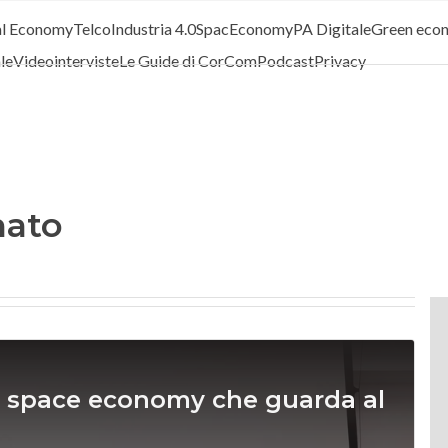
al Economy
Telco
Industria 4.0
SpacEconomy
PA Digitale
Green eco
ale
Videointerviste
Le Guide di CorCom
Podcast
Privacy
mato
a space economy che guarda al