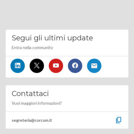
Segui gli ultimi update
Entra nella community
Contattaci
Vuoi maggiori informazioni?
content_copy
segreteria@corcom.it