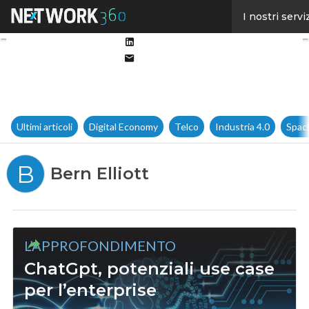
Facebook
I nostri servi
Twitter
Linkedin
Email
Ultimi articoli
Digital Economy
Telco
Industria 4.0
Spac
B
Bern Elliott
L’APPROFONDIMENTO
ChatGpt, potenziali use case
per l’enterprise