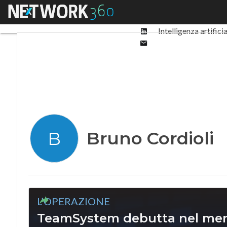
Facebook
Menu
Ultimi articoli
Digit
Twitter
Linkedin
Intelligenza artifici
Email
Bruno Cordioli
B
L’OPERAZIONE
TeamSystem debutta nel merc