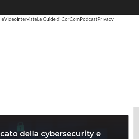
al Economy
Telco
Industria 4.0
SpacEconomy
PA Digitale
Green eco
ale
Videointerviste
Le Guide di CorCom
Podcast
Privacy
ato della cybersecurity e