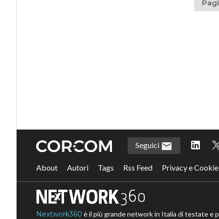
Pagi
Seguici
About
Autori
Tags
Rss Feed
Privacy e Cookie
Nextwork360
è il più grande network in Italia di testate e 