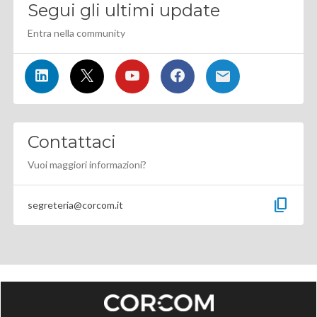
Segui gli ultimi update
Entra nella community
Contattaci
Vuoi maggiori informazioni?
content_copy
segreteria@corcom.it