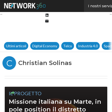
Facebook
I nostri servi
Twitter
Linkedin
Email
Ultimi articoli
Digital Economy
Telco
Industria 4.0
Spac
C
Christian Solinas
IL PROGETTO
Missione italiana su Marte, in
pole position il distretto