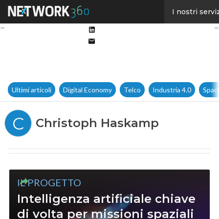
Facebook
I nostri servi
Twitter
Linkedin
Email
Ultimi articoli
Digital Economy
Telco
Industria 4.0
Spac
C
Christoph Haskamp
IL PROGETTO
Intelligenza artificiale chiave
di volta per missioni spaziali