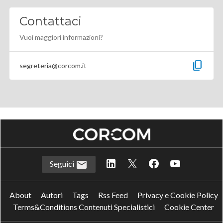
Contattaci
Vuoi maggiori informazioni?
content_copy
segreteria@corcom.it
Seguici
About
Autori
Tags
Rss Feed
Privacy e Cookie Policy
Terms&Conditions Contenuti Specialistici
Cookie Center