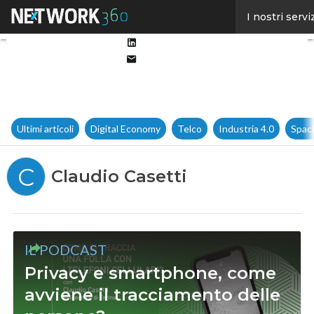
Facebook
I nostri servi
Twitter
Linkedin
Email
Ultimi articoli
Digital Economy
Telco
Industria 4.0
Spac
C
Claudio Casetti
IL PODCAST
Privacy e smartphone, come
avviene il tracciamento delle