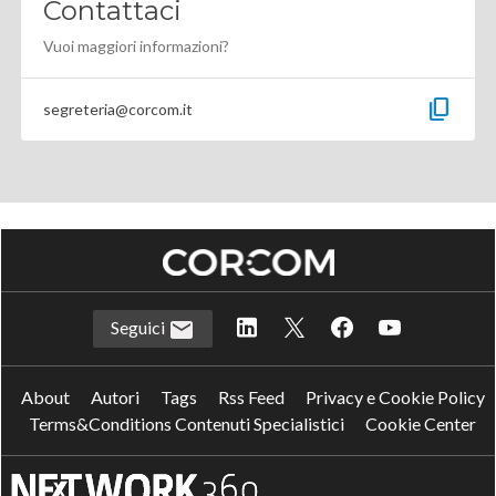
Contattaci
Vuoi maggiori informazioni?
content_copy
segreteria@corcom.it
Seguici
About
Autori
Tags
Rss Feed
Privacy e Cookie Policy
Terms&Conditions Contenuti Specialistici
Cookie Center