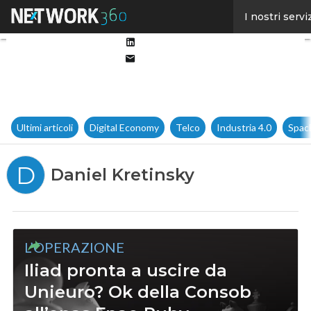
Facebook
I nostri servi
Twitter
Linkedin
Email
Ultimi articoli
Digital Economy
Telco
Industria 4.0
Spac
D
Daniel Kretinsky
L’OPERAZIONE
Iliad pronta a uscire da
Unieuro? Ok della Consob