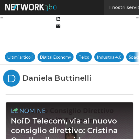
Facebook
I nostri servi
Twitter
Linkedin
Email
Ultimi articoli
Digital Economy
Telco
Industria 4.0
Spac
D
Daniela Buttinelli
LE NOMINE
NoiD Telecom, via al nuovo
consiglio direttivo: Cristina