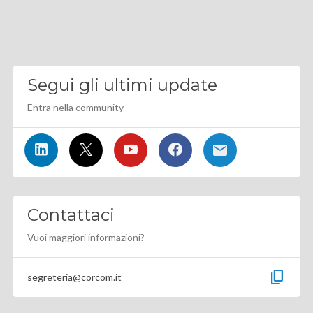
Segui gli ultimi update
Entra nella community
Contattaci
Vuoi maggiori informazioni?
content_copy
segreteria@corcom.it