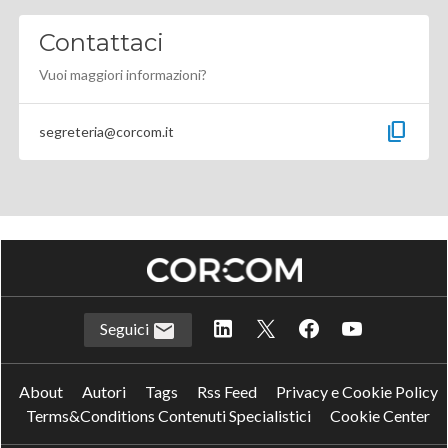
Contattaci
Vuoi maggiori informazioni?
content_copy
segreteria@corcom.it
Seguici
About
Autori
Tags
Rss Feed
Privacy e Cookie Policy
Terms&Conditions Contenuti Specialistici
Cookie Center